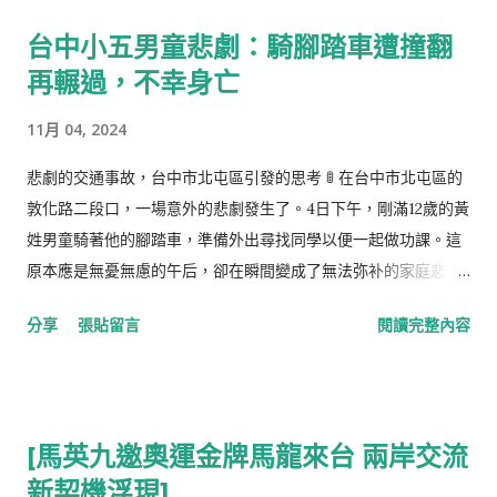
自己的一部分肝臟，盡管配對不成功，他的兄弟勇敢站出來，成
台中小五男童悲劇：騎腳踏車遭撞翻
為救星。手術之後，他開朗的愛人甚至笑談擁有了一副台灣的肝
再輾過，不幸身亡
臟。可是，命運的殘酷再次顯現，短短一年間，新肝出現異常，
愛妻的病情迅速惡化。 張洪量 在馬來西亞演出的舞台上，墜入悲
11月 04, 2024
傷的深淵，泣不成聲，但其內心的關懷與堅韌依然堅守佛祖的教
誨。他積極尋找各種途徑去延續妻子的生命，願意捐肝，願意赴
悲劇的交通事故，台中市北屯區引發的思考 🚦 在台中市北屯區的
香港尋求援助，都是為了不讓愛妻的生命之火熄滅。即使泯然於
敦化路二段口，一場意外的悲劇發生了。4日下午，剛滿12歲的黃
人群之中的他，還是如佛陀般廣施慈悲。 最終，Kate於2022年
姓男童騎著他的腳踏車，準備外出尋找同學以便一起做功課。這
離開了這個世界， 張洪量 在忍受失去愛妻的痛苦中，仍舊肩負起
原本應是無憂無慮的午后，卻在瞬間變成了無法弥补的家庭悲
對兒女的責任。他在痛失摯愛後的復出演唱會上，用音樂傳遞着
劇。 據警方調查，黃男童在接近斑馬線時，先與一輛由湯姓騎士
分享
張貼留言
閱讀完整內容
哀傷與愛的力量。他的淚水，不只是對過往的緬懷，更是對未來
駕駛的電動機車相撞，隨後被另一輛由傅姓駕駛的休旅車輾過。
的期許與祝福。正如崇尚慈悲的佛陀，他用自身的行動告訴世
目擊者和行車紀錄器的畫面都證實了事故的經過。黃父在事故發
人：無論命運多麼無常，心中的大愛與感恩始終如一。 這段人間
生後急忙外出尋找兒子，卻不幸撞上了這個令人心碎的現實——
的告別，不只是一名杰出 歌手 對愛妻的慈愛而已，更是一次靈魂
他的孩子已經在醫院宣告不治。讓人感到心痛的是，黃父發現，
[馬英九邀奧運金牌馬龍來台 兩岸交流
深處的昇華。張洪量的故事，教我們學會在絕望中尋找希望，在
現場並沒有明顯的煞車痕跡，質疑肇事者當時的車速過快。 黃父
哀悼中找到力量，並在生活的每一天中，用慈愛與感恩來敬畏每
新契機浮現]
哽咽地回憶他的兒子，這個貼心的孩子時常騎腳踏車去幫他買