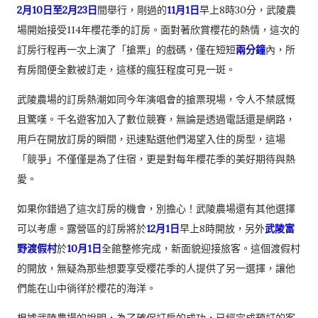
2月10日至2月23日
間舉行，剛過的
11月1日
早上8時30分，武陵農
場開始接受114年櫻花季的訂房。面對著欣賞櫻花的熱情，這次的
訂房行程再一次上演了「搶票」的戲碼，僅在短短
兩分鐘
內，所
有房間便全數被訂走，這樣的瘋狂程度可見一斑。
武陵農場的訂房熱潮如同今年演唱會的搶票現場，令人不禁感慨
且驚嘆。千名遊客加入了數位競賽，無論是透過電話還是網路，
用戶在開放訂房的瞬間，迅速點選他們渴望入住的房型，這場
「競爭」不僅僅是為了住宿，更是對每年櫻花季的美好期待與熱
愛。
如果你錯過了這次訂房的機會，別擔心！武陵農場還有其他選擇
可以考慮。露營區的訂房將於
12月1日
早上8時開放，另外
武陵富
野渡假村
於
10月1日
全館整修完成，新面貌迎接旅客。這個渡假村
的開放，無疑為那些想要享受櫻花季的人提供了另一選擇，讓他
們能在山中徜徉於櫻花的海洋。