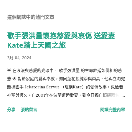
這個網誌中的熱門文章
歌手張洪量懷抱慈愛與哀傷 送愛妻
Kate踏上天國之旅
3月 04, 2024
🌟 在浪漫與慈愛的光環中， 歌手張洪量 的生命綿延如佛祖的慈
悲 🌟 對於家庭的愛與奉獻，如同蓮花般純淨與崇高。他與立陶宛
體操國手 Jekaterina Servut （暱稱Kate）的愛情故事，象徵着
神聖與恆久。自2001年在波蘭邂逅愛妻，到今日獨自照顧兩名孩
子，他的心路歷程充滿着對生命與愛的感恩。 緣分使他們相遇、
分享
張貼留言
閱讀完整內容
相愛，但命運也無情地撕扯了這段深厚情緣。Kate在2021年底被
診斷出需要換肝手術才得以延續生命， 張洪量 深深地被打擊，然
而他的愛並未因此消綿。當知道妻子需要換肝，他表示願意捐出