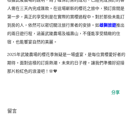
根據武陵農場的說明，為了確保訂房的成功，已經完成預訂的客
人需在三天內完成匯款。在這場嶄新的櫻花之旅中，預訂房間是
第一步，真正的享受則是在實際的賞櫻過程中。對於那些未能訂
到房的人，依然可以密切關注旅行業者的安排。如
雄獅旅遊
推出
的兩日遊行程，涵蓋武陵農場及福壽山，不僅能享受精緻的住
宿，也能饗宴自然的美麗。
2025年武陵農場的櫻花季無疑是一場盛宴，是每位賞櫻愛好者的
期待。面對這樣的訂房熱潮，未來的日子裡，讓我們準備好迎接
那片粉紅色的浪漫吧！🌸💖
分享
留言