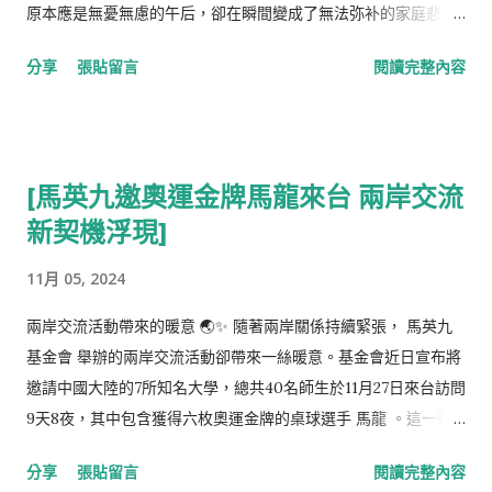
離開了這個世界， 張洪量 在忍受失去愛妻的痛苦中，仍舊肩負起
原本應是無憂無慮的午后，卻在瞬間變成了無法弥补的家庭悲
對兒女的責任。他在痛失摯愛後的復出演唱會上，用音樂傳遞着
劇。 據警方調查，黃男童在接近斑馬線時，先與一輛由湯姓騎士
分享
張貼留言
閱讀完整內容
哀傷與愛的力量。他的淚水，不只是對過往的緬懷，更是對未來
駕駛的電動機車相撞，隨後被另一輛由傅姓駕駛的休旅車輾過。
的期許與祝福。正如崇尚慈悲的佛陀，他用自身的行動告訴世
目擊者和行車紀錄器的畫面都證實了事故的經過。黃父在事故發
人：無論命運多麼無常，心中的大愛與感恩始終如一。 這段人間
生後急忙外出尋找兒子，卻不幸撞上了這個令人心碎的現實——
的告別，不只是一名杰出 歌手 對愛妻的慈愛而已，更是一次靈魂
他的孩子已經在醫院宣告不治。讓人感到心痛的是，黃父發現，
[馬英九邀奧運金牌馬龍來台 兩岸交流
深處的昇華。張洪量的故事，教我們學會在絕望中尋找希望，在
現場並沒有明顯的煞車痕跡，質疑肇事者當時的車速過快。 黃父
哀悼中找到力量，並在生活的每一天中，用慈愛與感恩來敬畏每
新契機浮現]
哽咽地回憶他的兒子，這個貼心的孩子時常騎腳踏車去幫他買
一份存在。
飯，無論何時都非常注意交通安全，遵守號誌。然而，這一次卻
11月 05, 2024
是致命的一瞬。對於父親而言，失去這位乖巧且溫暖的小孩，無
疑是難以承受的悲痛。 根據警方提供的信息，男童在斑馬線前曾
兩岸交流活動帶來的暖意 🌏✨ 隨著兩岸關係持續緊張， 馬英九
經短暫停下，但隨後又再次起步，恰好這時湯姓騎士接近，無法
基金會 舉辦的兩岸交流活動卻帶來一絲暖意。基金會近日宣布將
煞車就將男童撞飛，接著傅姓駕駛者也因為來不及反應而輾過男
邀請中國大陸的7所知名大學，總共40名師生於11月27日來台訪問
童。這一系列的連鎖反應，使得男童受了重傷，雖然送醫搶救，
9天8夜，其中包含獲得六枚奧運金牌的桌球選手 馬龍 。這一行
但最終無法逃過死亡的命運。肇事的兩名男子均已被依 過失致死
動不僅象徵了文化的交流，也為兩岸關係帶來新的契機。 🎉 陸委
分享
張貼留言
閱讀完整內容
罪 函送，案件仍在調查中。 此外，台中的校方也對事件非常關
會主委邱垂正在今日的回應中證實，基金會已正式提交入台申