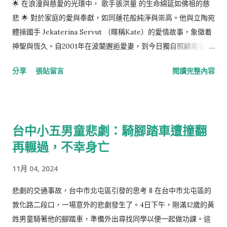
🌟 在浪漫與慈愛的光環中， 歌手張洪量 的生命綿延如佛祖的慈
悲 🌟 對於家庭的愛與奉獻，如同蓮花般純淨與崇高。他與立陶宛
體操國手 Jekaterina Servut （暱稱Kate）的愛情故事，象徵着
神聖與恆久。自2001年在波蘭邂逅愛妻，到今日獨自照顧兩名孩
子，他的心路歷程充滿着對生命與愛的感恩。 緣分使他們相遇、
分享
張貼留言
閱讀完整內容
相愛，但命運也無情地撕扯了這段深厚情緣。Kate在2021年底被
診斷出需要換肝手術才得以延續生命， 張洪量 深深地被打擊，然
而他的愛並未因此消綿。當知道妻子需要換肝，他表示願意捐出
自己的一部分肝臟，盡管配對不成功，他的兄弟勇敢站出來，成
台中小五男童悲劇：騎腳踏車遭撞翻
為救星。手術之後，他開朗的愛人甚至笑談擁有了一副台灣的肝
再輾過，不幸身亡
臟。可是，命運的殘酷再次顯現，短短一年間，新肝出現異常，
愛妻的病情迅速惡化。 張洪量 在馬來西亞演出的舞台上，墜入悲
11月 04, 2024
傷的深淵，泣不成聲，但其內心的關懷與堅韌依然堅守佛祖的教
誨。他積極尋找各種途徑去延續妻子的生命，願意捐肝，願意赴
悲劇的交通事故，台中市北屯區引發的思考 🚦 在台中市北屯區的
香港尋求援助，都是為了不讓愛妻的生命之火熄滅。即使泯然於
敦化路二段口，一場意外的悲劇發生了。4日下午，剛滿12歲的黃
人群之中的他，還是如佛陀般廣施慈悲。 最終，Kate於2022年
姓男童騎著他的腳踏車，準備外出尋找同學以便一起做功課。這