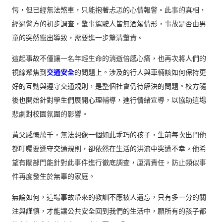
愕，但已經無法煞車，只能抱著忐忑的心情報警。此事的真相，
經過警方的初步調查，肇事駕駛人皆無酒駕情形，事故是否由男
童的突然竄出導致，需要進一步釐清肇責。
這起事故不僅讓一名年輕生命的消逝倍感心痛，也再次將人們的
視線聚焦到
交通安全
的問題上。涉及的行人與車輛該如何保持更
好的互動與遵守交通規則，是整個社會仍待解決的問題。校方隨
後也開始針對學生們展開心理輔導，進行情緒宣導，以協助這場
悲劇對校園氛圍的影響。
黃父感慨萬千，無法想像一個如此乖巧的孩子，生前每次出門他
都叮囑要遵守交通規則，卻依然在生活的洪流中突遭不幸。他希
望有關部門能針對此事件進行徹底調查，厘清責任，防止類似事
件再度發生於無辜的家庭。
無論如何，這場事故帶來的教訓不應被人遺忘，只有多一分的關
注與謹慎，才能讓公共安全回到我們的生活中，願所有的孩子都