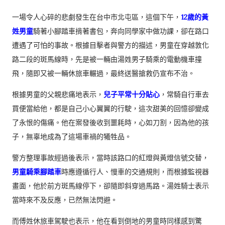
一場令人心碎的悲劇發生在台中市北屯區，這個下午，
12歲的黃
姓男童
騎著小腳踏車揹著書包，奔向同學家中做功課，卻在路口
遭遇了可怕的事故。根據目擊者與警方的描述，男童在穿越敦化
路二段的斑馬線時，先是被一輛由湯姓男子騎乘的電動機車撞
飛，隨即又被一輛休旅車輾過，最終送醫搶救仍宣布不治。
根據男童的父親悲痛地表示，
兒子平常十分貼心
，常騎自行車去
買便當給他，都是自己小心翼翼的行駛，這次甜美的回憶卻變成
了永恨的傷痛。他在案發後收到噩耗時，心如刀割，因為他的孩
子，無辜地成為了這場車禍的犧牲品。
警方整理事故經過後表示，當時該路口的紅燈與黃燈信號交替，
男童騎乘腳踏車
時應遵循行人、慢車的交通規則，而根據監視器
畫面，他於前方斑馬線停下，卻隨即斜穿過馬路。湯姓騎士表示
當時來不及反應，已然無法閃避。
而傅姓休旅車駕駛也表示，他在看到倒地的男童時同樣感到驚