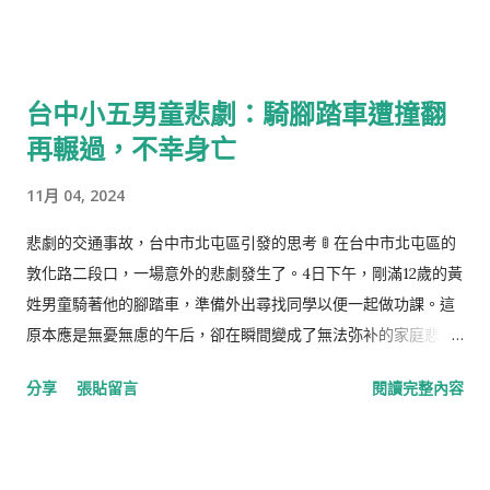
診斷出需要換肝手術才得以延續生命， 張洪量 深深地被打擊，然
而他的愛並未因此消綿。當知道妻子需要換肝，他表示願意捐出
自己的一部分肝臟，盡管配對不成功，他的兄弟勇敢站出來，成
台中小五男童悲劇：騎腳踏車遭撞翻
為救星。手術之後，他開朗的愛人甚至笑談擁有了一副台灣的肝
再輾過，不幸身亡
臟。可是，命運的殘酷再次顯現，短短一年間，新肝出現異常，
愛妻的病情迅速惡化。 張洪量 在馬來西亞演出的舞台上，墜入悲
11月 04, 2024
傷的深淵，泣不成聲，但其內心的關懷與堅韌依然堅守佛祖的教
誨。他積極尋找各種途徑去延續妻子的生命，願意捐肝，願意赴
悲劇的交通事故，台中市北屯區引發的思考 🚦 在台中市北屯區的
香港尋求援助，都是為了不讓愛妻的生命之火熄滅。即使泯然於
敦化路二段口，一場意外的悲劇發生了。4日下午，剛滿12歲的黃
人群之中的他，還是如佛陀般廣施慈悲。 最終，Kate於2022年
姓男童騎著他的腳踏車，準備外出尋找同學以便一起做功課。這
離開了這個世界， 張洪量 在忍受失去愛妻的痛苦中，仍舊肩負起
原本應是無憂無慮的午后，卻在瞬間變成了無法弥补的家庭悲
對兒女的責任。他在痛失摯愛後的復出演唱會上，用音樂傳遞着
劇。 據警方調查，黃男童在接近斑馬線時，先與一輛由湯姓騎士
分享
張貼留言
閱讀完整內容
哀傷與愛的力量。他的淚水，不只是對過往的緬懷，更是對未來
駕駛的電動機車相撞，隨後被另一輛由傅姓駕駛的休旅車輾過。
的期許與祝福。正如崇尚慈悲的佛陀，他用自身的行動告訴世
目擊者和行車紀錄器的畫面都證實了事故的經過。黃父在事故發
人：無論命運多麼無常，心中的大愛與感恩始終如一。 這段人間
生後急忙外出尋找兒子，卻不幸撞上了這個令人心碎的現實——
的告別，不只是一名杰出 歌手 對愛妻的慈愛而已，更是一次靈魂
他的孩子已經在醫院宣告不治。讓人感到心痛的是，黃父發現，