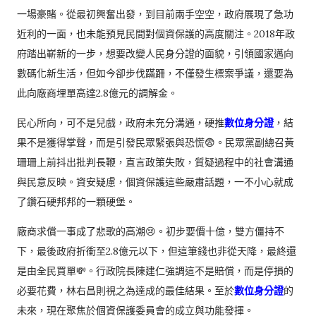
一場豪賭。從最初興奮出發，到目前兩手空空，政府展現了急功
近利的一面，也未能預見民間對個資保護的高度關注。2018年政
府踏出嶄新的一步，想要改變人民身分證的面貌，引領國家邁向
數碼化新生活，但如今卻步伐蹣跚，不僅發生標案爭議，還要為
此向廠商埋單高達2.8億元的調解金。
民心所向，可不是兒戲，政府未充分溝通，硬推
數位身分證
，結
果不是獲得掌聲，而是引發民眾緊張與恐慌😨。民眾黨副總召黃
珊珊上前抖出批判長鞭，直言政策失敗，質疑過程中的社會溝通
與民意反映。資安疑慮，個資保護這些嚴肅話題，一不小心就成
了鑽石硬邦邦的一顆硬堡。
廠商求償一事成了悲歌的高潮😢。初步要價十億，雙方僵持不
下，最後政府折衝至2.8億元以下，但這筆錢也非從天降，最終還
是由全民買單💸。行政院長陳建仁強調這不是賠償，而是停損的
必要花費，林右昌則視之為達成的最佳結果。至於
數位身分證
的
未來，現在聚焦於個資保護委員會的成立與功能發揮。