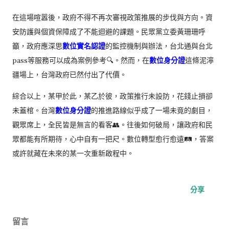
在這場喧嚣後，政府不得不再次審視政策推展的步伐與方向。資
安防護與個資保障成了不能迴避的課題。民眾黨立委黃珊珊呼
籲，政府應深思
數位實名認證
的監控機制與辦法，台北通與台北
pass等服務可以成為案例參考🔍。然而，在
數位身分證
這條泥濘
疆場上，台灣政府已然付出了代價。
綜合以上，某甲於此，某乙於彼，政策推行未設防，花錢止損卻
未蓋棺。台灣
數位身分證
的推進路線似乎成了一場未竟的劇目，
觀眾席上，全民皆是無言的看客👥。往後如何破局，讓政府和民
眾都能有所期待，心中自有一把尺。數位轉型愈行愈遠🛤️，答案
或許就藏在未來的某一次重新啟程中。
分享
留言