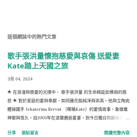
這個網誌中的熱門文章
歌手張洪量懷抱慈愛與哀傷 送愛妻
Kate踏上天國之旅
3月 04, 2024
🌟 在浪漫與慈愛的光環中， 歌手張洪量 的生命綿延如佛祖的慈
悲 🌟 對於家庭的愛與奉獻，如同蓮花般純淨與崇高。他與立陶宛
體操國手 Jekaterina Servut （暱稱Kate）的愛情故事，象徵着
神聖與恆久。自2001年在波蘭邂逅愛妻，到今日獨自照顧兩名孩
子，他的心路歷程充滿着對生命與愛的感恩。 緣分使他們相遇、
分享
張貼留言
閱讀完整內容
相愛，但命運也無情地撕扯了這段深厚情緣。Kate在2021年底被