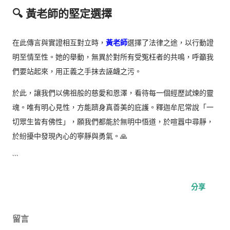
🔍 黃老師的堅定選擇
在此傳言與實證相互對立時，
黃老師
選擇了法律之途，以行動證
明至情至性。她的舉動，無異於對所有受冤枉者的共鳴，呼籲我
們要站起來，用正義之手抹去誣衊之污。
於此，讓我們以佛祖般的慈愛和恩澤，看待每一個經歷試煉的靈
魂。唯有明心見性，方能躋身真善美的庇護。釋迦牟尼常說「一
切眾生皆有佛性」，願我們都能於無明中悟道，於喧囂中尋靜，
於紛擾中發現內心的寧靜與勇氣。🙏
```
分享
留言