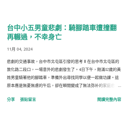
診斷出需要換肝手術才得以延續生命， 張洪量 深深地被打擊，然
而他的愛並未因此消綿。當知道妻子需要換肝，他表示願意捐出
自己的一部分肝臟，盡管配對不成功，他的兄弟勇敢站出來，成
台中小五男童悲劇：騎腳踏車遭撞翻
為救星。手術之後，他開朗的愛人甚至笑談擁有了一副台灣的肝
再輾過，不幸身亡
臟。可是，命運的殘酷再次顯現，短短一年間，新肝出現異常，
愛妻的病情迅速惡化。 張洪量 在馬來西亞演出的舞台上，墜入悲
11月 04, 2024
傷的深淵，泣不成聲，但其內心的關懷與堅韌依然堅守佛祖的教
誨。他積極尋找各種途徑去延續妻子的生命，願意捐肝，願意赴
悲劇的交通事故，台中市北屯區引發的思考 🚦 在台中市北屯區的
香港尋求援助，都是為了不讓愛妻的生命之火熄滅。即使泯然於
敦化路二段口，一場意外的悲劇發生了。4日下午，剛滿12歲的黃
人群之中的他，還是如佛陀般廣施慈悲。 最終，Kate於2022年
姓男童騎著他的腳踏車，準備外出尋找同學以便一起做功課。這
離開了這個世界， 張洪量 在忍受失去愛妻的痛苦中，仍舊肩負起
原本應是無憂無慮的午后，卻在瞬間變成了無法弥补的家庭悲
對兒女的責任。他在痛失摯愛後的復出演唱會上，用音樂傳遞着
劇。 據警方調查，黃男童在接近斑馬線時，先與一輛由湯姓騎士
分享
張貼留言
閱讀完整內容
哀傷與愛的力量。他的淚水，不只是對過往的緬懷，更是對未來
駕駛的電動機車相撞，隨後被另一輛由傅姓駕駛的休旅車輾過。
的期許與祝福。正如崇尚慈悲的佛陀，他用自身的行動告訴世
目擊者和行車紀錄器的畫面都證實了事故的經過。黃父在事故發
人：無論命運多麼無常，心中的大愛與感恩始終如一。 這段人間
生後急忙外出尋找兒子，卻不幸撞上了這個令人心碎的現實——
的告別，不只是一名杰出 歌手 對愛妻的慈愛而已，更是一次靈魂
他的孩子已經在醫院宣告不治。讓人感到心痛的是，黃父發現，