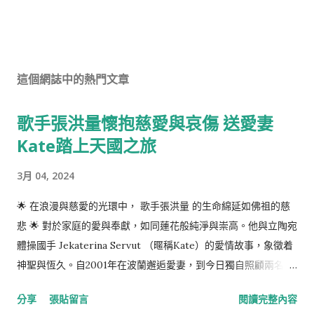
這個網誌中的熱門文章
歌手張洪量懷抱慈愛與哀傷 送愛妻
Kate踏上天國之旅
3月 04, 2024
🌟 在浪漫與慈愛的光環中， 歌手張洪量 的生命綿延如佛祖的慈
悲 🌟 對於家庭的愛與奉獻，如同蓮花般純淨與崇高。他與立陶宛
體操國手 Jekaterina Servut （暱稱Kate）的愛情故事，象徵着
神聖與恆久。自2001年在波蘭邂逅愛妻，到今日獨自照顧兩名孩
子，他的心路歷程充滿着對生命與愛的感恩。 緣分使他們相遇、
分享
張貼留言
閱讀完整內容
相愛，但命運也無情地撕扯了這段深厚情緣。Kate在2021年底被