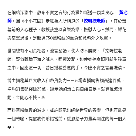
在網絡深淵中，散布不實之言的行為猶如斷送一顆善良心。
黃老
師
，因《小小花園》走紅為人所稱道的「
挖呀挖老師
」，其於螢
幕前的入心種子，教授孩童以音樂為樂，撫慰人心。然而，鮮花
與掌聲過後，是超過750萬粉絲的重負和意料外之攻擊。
世間總有不明真相者，流言蜚語，使人防不勝防。「挖呀挖老
師」疑似離職下海之謠言，翻攪波瀾，迫使她抽身照料新生孩童
之中，回應這一切。昔日播種善念的手，今臨不實之言要洗清。
博主揭秘其巨大收入和帶貨能力——五場直播銷售額高達百萬，
場均銷售額突破25萬，顯示她的清白與自給自足。就算風波湧
動，金剛心不搖。💪
而抖音粉絲數的減少，或許顯示出網絡世界的善變，但也可能是
一個轉喻，提醒我們珍惜當前，感恩給予力量與關注的每一個人
❤️。