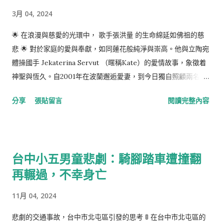
3月 04, 2024
🌟 在浪漫與慈愛的光環中， 歌手張洪量 的生命綿延如佛祖的慈
悲 🌟 對於家庭的愛與奉獻，如同蓮花般純淨與崇高。他與立陶宛
體操國手 Jekaterina Servut （暱稱Kate）的愛情故事，象徵着
神聖與恆久。自2001年在波蘭邂逅愛妻，到今日獨自照顧兩名孩
子，他的心路歷程充滿着對生命與愛的感恩。 緣分使他們相遇、
分享
張貼留言
閱讀完整內容
相愛，但命運也無情地撕扯了這段深厚情緣。Kate在2021年底被
診斷出需要換肝手術才得以延續生命， 張洪量 深深地被打擊，然
而他的愛並未因此消綿。當知道妻子需要換肝，他表示願意捐出
自己的一部分肝臟，盡管配對不成功，他的兄弟勇敢站出來，成
台中小五男童悲劇：騎腳踏車遭撞翻
為救星。手術之後，他開朗的愛人甚至笑談擁有了一副台灣的肝
再輾過，不幸身亡
臟。可是，命運的殘酷再次顯現，短短一年間，新肝出現異常，
愛妻的病情迅速惡化。 張洪量 在馬來西亞演出的舞台上，墜入悲
11月 04, 2024
傷的深淵，泣不成聲，但其內心的關懷與堅韌依然堅守佛祖的教
誨。他積極尋找各種途徑去延續妻子的生命，願意捐肝，願意赴
悲劇的交通事故，台中市北屯區引發的思考 🚦 在台中市北屯區的