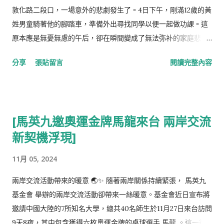
香港尋求援助，都是為了不讓愛妻的生命之火熄滅。即使泯然於
敦化路二段口，一場意外的悲劇發生了。4日下午，剛滿12歲的黃
人群之中的他，還是如佛陀般廣施慈悲。 最終，Kate於2022年
姓男童騎著他的腳踏車，準備外出尋找同學以便一起做功課。這
離開了這個世界， 張洪量 在忍受失去愛妻的痛苦中，仍舊肩負起
原本應是無憂無慮的午后，卻在瞬間變成了無法弥补的家庭悲
對兒女的責任。他在痛失摯愛後的復出演唱會上，用音樂傳遞着
劇。 據警方調查，黃男童在接近斑馬線時，先與一輛由湯姓騎士
分享
張貼留言
閱讀完整內容
哀傷與愛的力量。他的淚水，不只是對過往的緬懷，更是對未來
駕駛的電動機車相撞，隨後被另一輛由傅姓駕駛的休旅車輾過。
的期許與祝福。正如崇尚慈悲的佛陀，他用自身的行動告訴世
目擊者和行車紀錄器的畫面都證實了事故的經過。黃父在事故發
人：無論命運多麼無常，心中的大愛與感恩始終如一。 這段人間
生後急忙外出尋找兒子，卻不幸撞上了這個令人心碎的現實——
的告別，不只是一名杰出 歌手 對愛妻的慈愛而已，更是一次靈魂
他的孩子已經在醫院宣告不治。讓人感到心痛的是，黃父發現，
[馬英九邀奧運金牌馬龍來台 兩岸交流
深處的昇華。張洪量的故事，教我們學會在絕望中尋找希望，在
現場並沒有明顯的煞車痕跡，質疑肇事者當時的車速過快。 黃父
哀悼中找到力量，並在生活的每一天中，用慈愛與感恩來敬畏每
新契機浮現]
哽咽地回憶他的兒子，這個貼心的孩子時常騎腳踏車去幫他買
一份存在。
飯，無論何時都非常注意交通安全，遵守號誌。然而，這一次卻
11月 05, 2024
是致命的一瞬。對於父親而言，失去這位乖巧且溫暖的小孩，無
疑是難以承受的悲痛。 根據警方提供的信息，男童在斑馬線前曾
兩岸交流活動帶來的暖意 🌏✨ 隨著兩岸關係持續緊張， 馬英九
經短暫停下，但隨後又再次起步，恰好這時湯姓騎士接近，無法
基金會 舉辦的兩岸交流活動卻帶來一絲暖意。基金會近日宣布將
煞車就將男童撞飛，接著傅姓駕駛者也因為來不及反應而輾過男
邀請中國大陸的7所知名大學，總共40名師生於11月27日來台訪問
童。這一系列的連鎖反應，使得男童受了重傷，雖然送醫搶救，
9天8夜，其中包含獲得六枚奧運金牌的桌球選手 馬龍 。這一行