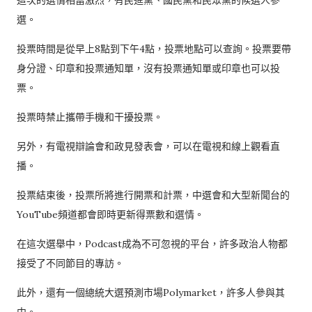
這次的選情相當激烈，有民進黨、國民黨和民眾黨的候選人參
選。
投票時間是從早上8點到下午4點，投票地點可以查詢。投票要帶
身分證、印章和投票通知單，沒有投票通知單或印章也可以投
票。
投票時禁止攜帶手機和干擾投票。
另外，有電視辯論會和政見發表會，可以在電視和線上觀看直
播。
投票結束後，投票所將進行開票和計票，中選會和大型新聞台的
YouTube頻道都會即時更新得票數和選情。
在這次選舉中，Podcast成為不可忽視的平台，許多政治人物都
接受了不同節目的專訪。
此外，還有一個總統大選預測市場Polymarket，許多人參與其